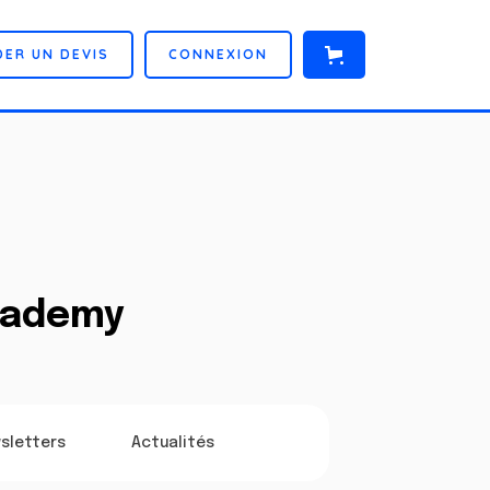
D
E
R
U
N
D
E
V
I
S
C
O
N
N
E
X
I
O
N
Academy
sletters
Actualités