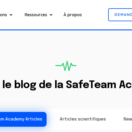
ions
Ressources
À propos
D
E
M
A
N
z le blog de la SafeTeam 
m Academy Articles
Articles scientifiques
New