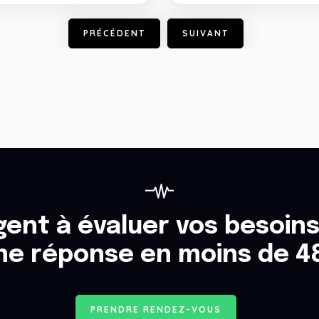
P
R
É
C
É
D
E
N
T
S
U
I
V
A
N
T
ent à évaluer vos besoins
ne réponse en moins de 4
P
R
E
N
D
R
E
R
E
N
D
E
Z
-
V
O
U
S