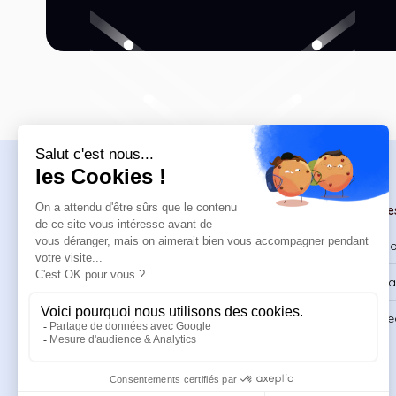
Navigation
Formations
Re
Accueil
Catalogue
Bl
Formations
Formations DPC
Ca
Ressources
Support & FAQ
Re
À propos