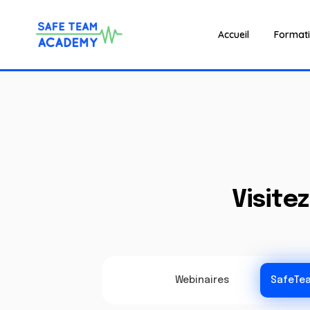
Accueil
Format
Visite
Webinaires
SafeTea