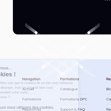
Navigation
Formations
Re
Accueil
Catalogue
Bl
Formations
Formations DPC
Ca
Ressources
Support & FAQ
Re