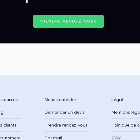
P
R
E
N
D
R
E
R
E
N
D
E
Z
-
V
O
U
S
ssources
Nous contacter
Légal
og
Demander un devis
Mentions léga
s clients
Prendre rendez-vous
Politique de c
crutement
Par mail
CGV