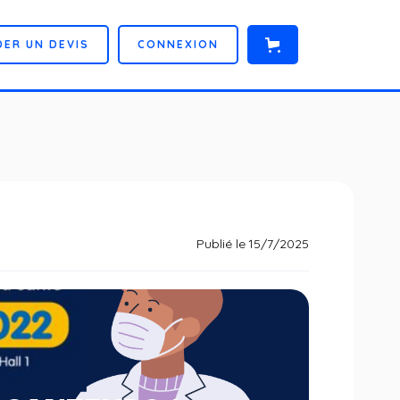
D
E
R
U
N
D
E
V
I
S
C
O
N
N
E
X
I
O
N
Publié le
15/7/2025