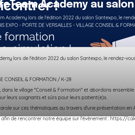
afeTeam Academy au salon
am Academy lors de l'édition 2022 du salon Santexpo, le rende
PARIS EXPO - PORTE DE VERSAILLES - VILLAGE CONSEIL & FORM
emy lors de l'édition 2022 du salon Santexpo, le rendez-vous 
AGE CONSEIL & FORMATION / K-28
, dans le village "Conseil & Formation" et abordons ensembl
ur leurs soignants et sûrs pour leurs patient(e)s.
ole sur ces thématiques au travers d'une présentation en A
afin de rencontrer notre équipe sur l'évènement : https://