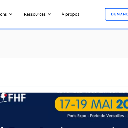
ions
Ressources
À propos
D
E
M
A
N