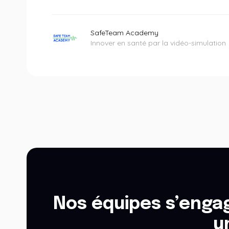
SafeTeam Academy
Innover en santé par la vidéo-simulation
Nos équipes s’engag
u