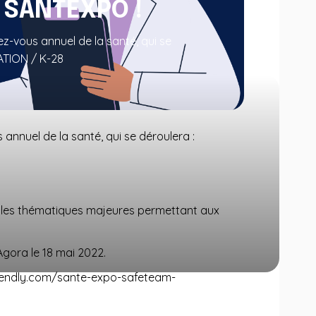
 SANTEXPO !
z-vous annuel de la santé, qui se
ATION / K-28
annuel de la santé, qui se déroulera :
e les thématiques majeures permettant aux
gora le 18 mai 2022.
calendly.com/sante-expo-safeteam-