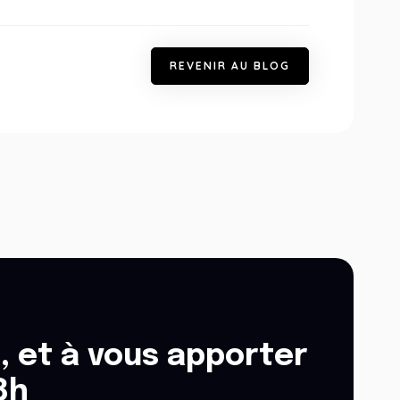
R
E
V
E
N
I
R
A
U
B
L
O
G
, et à vous apporter
8h