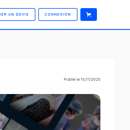
D
E
R
U
N
D
E
V
I
S
C
O
N
N
E
X
I
O
N
Publié le
15/7/2025