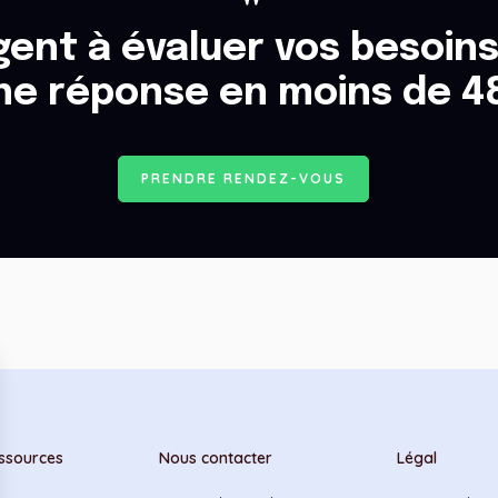
ent à évaluer vos besoins
ne réponse en moins de 4
P
R
E
N
D
R
E
R
E
N
D
E
Z
-
V
O
U
S
ssources
Nous contacter
Légal