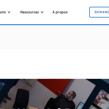
ions
Ressources
À propos
D
E
M
A
N