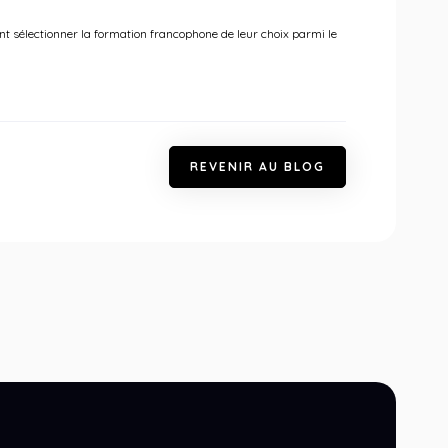
nt sélectionner la formation francophone de leur choix parmi le
R
E
V
E
N
I
R
A
U
B
L
O
G