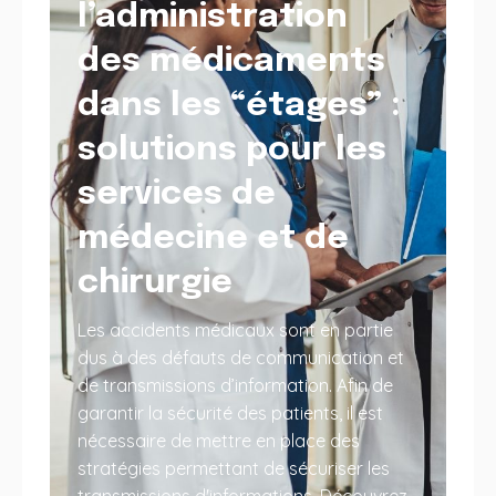
l’administration
des médicaments
dans les “étages” :
solutions pour les
services de
médecine et de
chirurgie
Les accidents médicaux sont en partie
dus à des défauts de communication et
de transmissions d’information. Afin de
garantir la sécurité des patients, il est
nécessaire de mettre en place des
stratégies permettant de sécuriser les