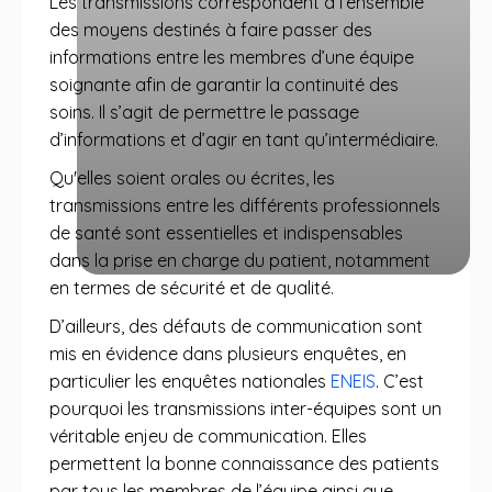
Les transmissions correspondent à l’ensemble
des moyens destinés à faire passer des
informations entre les membres d’une équipe
soignante afin de garantir la continuité des
soins. Il s’agit de permettre le passage
d’informations et d’agir en tant qu’intermédiaire.
Qu'elles soient orales ou écrites, les
transmissions entre les différents professionnels
de santé sont essentielles et indispensables
dans la prise en charge du patient, notamment
en termes de sécurité et de qualité.
D’ailleurs, des défauts de communication sont
mis en évidence dans plusieurs enquêtes, en
particulier les enquêtes nationales
ENEIS
. C’est
pourquoi les transmissions inter-équipes sont un
véritable enjeu de communication. Elles
permettent la bonne connaissance des patients
par tous les membres de l’équipe ainsi que