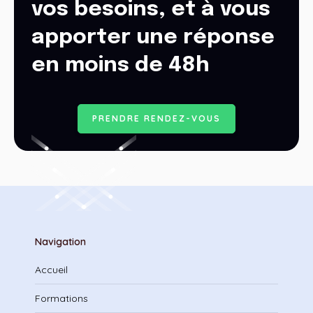
vos besoins, et à vous
apporter une réponse
en moins de 48h
P
R
E
N
D
R
E
R
E
N
D
E
Z
-
V
O
U
S
Navigation
Accueil
Formations