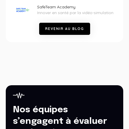
SafeTeam Academy
Innover en santé par la vidéo-simulation
R
E
V
E
N
I
R
A
U
B
L
O
G
Nos équipes
s’engagent à évaluer