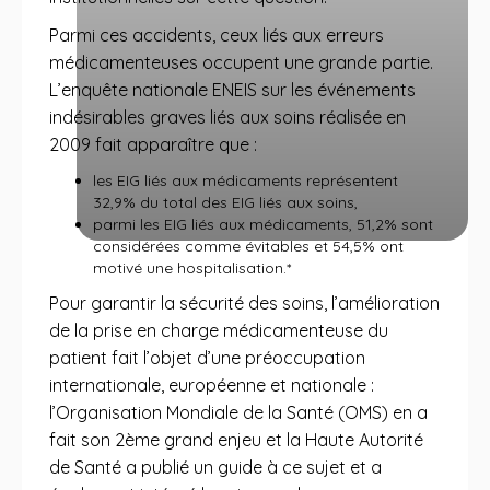
Parmi ces accidents, ceux liés aux erreurs
médicamenteuses occupent une grande partie.
L’enquête nationale ENEIS sur les événements
indésirables graves liés aux soins réalisée en
2009 fait apparaître que :
les EIG liés aux médicaments représentent
32,9% du total des EIG liés aux soins,
parmi les EIG liés aux médicaments, 51,2% sont
considérées comme évitables et 54,5% ont
motivé une hospitalisation.*
Pour garantir la sécurité des soins, l’amélioration
de la prise en charge médicamenteuse du
patient fait l’objet d’une préoccupation
internationale, européenne et nationale :
l’Organisation Mondiale de la Santé (OMS) en a
fait son 2ème grand enjeu et la Haute Autorité
de Santé a publié un guide à ce sujet et a