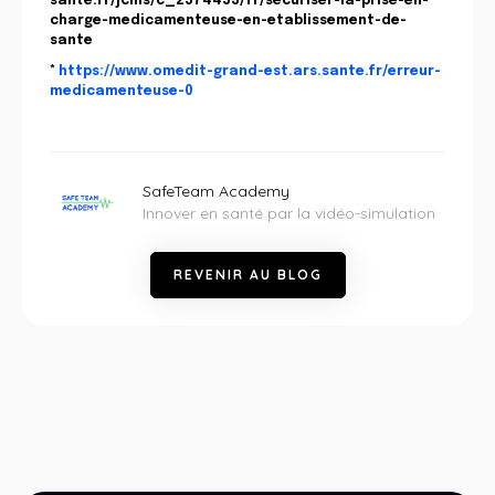
sante.fr/jcms/c_2574453/fr/securiser-la-prise-en-
charge-medicamenteuse-en-etablissement-de-
sante
*
https://www.omedit-grand-est.ars.sante.fr/erreur-
medicamenteuse-0
SafeTeam Academy
Innover en santé par la vidéo-simulation
R
E
V
E
N
I
R
A
U
B
L
O
G