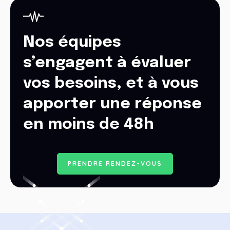
Nos équipes
s’engagent à évaluer
vos besoins, et à vous
apporter une réponse
en moins de 48h
P
R
E
N
D
R
E
R
E
N
D
E
Z
-
V
O
U
S