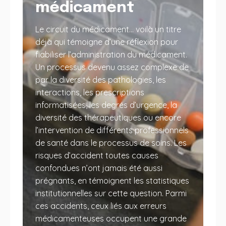
médicament
Le circuit du médicament… voilà un titre
déjà qui témoigne d’une réflexion pour
fiabiliser l’administration du médicament.
Un processus devenu assez complexe de
par la diversité des pathologies, les
interactions, les prescriptions
informatisées, les degrés d’urgence, la
diversité des thérapeutiques ou encore
l’intervention de différents professionnels
de santé dans le processus de soins. Les
risques d’accident toutes causes
confondues n’ont jamais été aussi
prégnants, en témoignent les statistiques
institutionnelles sur cette question. Parmi
ces accidents, ceux liés aux erreurs
médicamenteuses occupent une grande