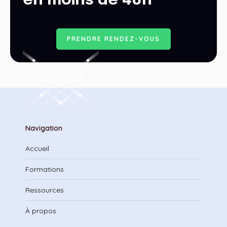
en moins de 48h
P
R
E
N
D
R
E
R
E
N
D
E
Z
-
V
O
U
S
Navigation
Accueil
Formations
Ressources
À propos