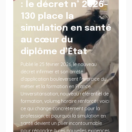
: le décret n° 2026-
130 place la
simulation en santé
au cœur du
diplôme d’État
Publié le 25 février 2026, le nouveau
décret infirmier et son arrêté
d’application bouleversent l’exercice du
métier et la formation en France.
Universitarisation, nouveau référentiel de
formation, volume horaire renforcé : voici
ce qui change concrètement pour la
profession, et pourquoi la simulation en
santé devient un pilier incontournable
pour répondre à ces nouvelles exigences.