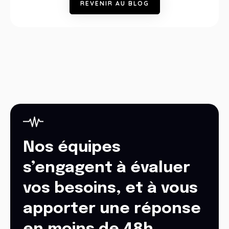
R
E
V
E
N
I
R
A
U
B
L
O
G
Nos équipes
s’engagent à évaluer
vos besoins, et à vous
apporter une réponse