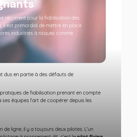
ignants
récurrent pour la fiabilisation des
ts, il est primordial de mettre en place
autres industries à risques comme
nt dus en partie à des défauts de
es pratiques de fiabilisation prenant en compte
à ses équipes l’art de coopérer depuis les
 de ligne, il y a toujours deux pilotes. L’un
pilotage à proprement dit, c’est le
pilot flying.