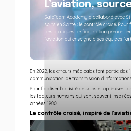
L’aviation, sourc
SafeTeam Academy a collaboré avec Stan 
soins en Santé : le contrôle croisé. Pour f
des pratiques de fiabilisation prenant 
l’aviation qui enseigne à ses équipes l’a
En 2022, les erreurs médicales font partie des
communication, de transmission d’informations 
Pour fiabiliser l’activité de soins et optimiser 
les facteurs humains qui sont souvent inspirées
années 1980.
Le contrôle croisé, inspiré de l’aviat