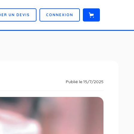
D
E
R
U
N
D
E
V
I
S
C
O
N
N
E
X
I
O
N
Publié le
15/7/2025