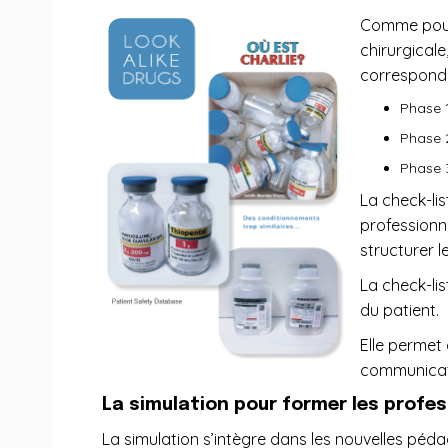
Comme pour l
chirurgicale
corresponde
Phase 1
Phase 2
Phase 3
La check-lis
professionne
structurer l
La check-li
du patient.
Elle permet 
communicat
La simulation pour former les profe
La simulation s’intègre dans les nouvelles péda