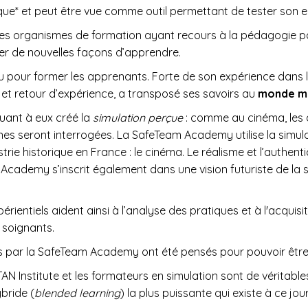
ue* et peut être vue comme outil permettant de tester son e
es organismes de formation ayant recours à la pédagogie par
r de nouvelles façons d’apprendre.
tu pour former les apprenants. Forte de son expérience dans 
é et retour d’expérience, a transposé ses savoirs au
monde mé
uant à eux créé la
simulation perçue
: comme au cinéma, les 
nes seront interrogées. La SafeTeam Academy utilise la simula
rie historique en France : le cinéma. Le réalisme et l’authent
Academy s’inscrit également dans une vision futuriste de la 
rientiels aident ainsi à l’analyse des pratiques et à l'acqui
s soignants.
s par la SafeTeam Academy ont été pensés pour pouvoir être
AN Institute et les formateurs en simulation sont de véritabl
bride (
blended learning
) la plus puissante qui existe à ce jour