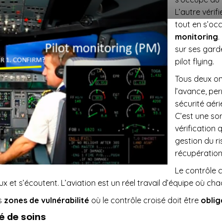
L’autre
vérif
tout en s’oc
monitoring
.
sur ses gard
pilot flying.
Tous deux on
l’avance, per
sécurité aéri
C’est une sor
vérification 
gestion du r
récupération.
Le contrôle cr
 et s’écoutent. L’aviation est un réel travail d’équipe où cha
es
zones de vulnérabilité
où le contrôle croisé doit être
oblig
té de soins