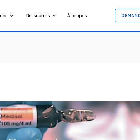
ions
Ressources
À propos
D
E
M
A
N