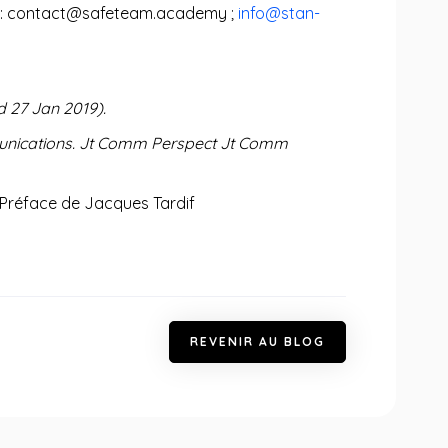
nous : contact@safeteam.academy ;
info@stan-
d 27 Jan 2019).
mmunications. Jt Comm Perspect Jt Comm
, Préface de Jacques Tardif
R
E
V
E
N
I
R
A
U
B
L
O
G