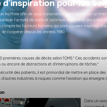
e d’inspiration pour les so
Institute afin de vous transmettre notre savoir sur un thème 
iabiliser l’activité de soins et optimiser la sécurité des patien
en compte les facteurs humains qui sont souvent inspirées d’
rt de coopérer depuis les années 1980.
 10 premières causes de décès selon l’OMS.* Ces accidents so
ou encore de distractions et d’interruptions de tâches.*
la sécurité des patients, il est primordial de mettre en place d
 d’autres industries à risques comme l’aviation qui enseigne 
ion
Dans un avion
s’occupe du 