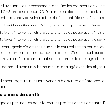
’aviation, il est nécessaire d’identifier les moments de vulnér
, l’OMS propose depuis 2010 la mise en place d’une check-list
nt aux zones de vulnérabilité et où le contrôle croisé est né
 : Avant l’induction anesthésique, le temps de pause avant l'anesth
 : Avant l’intervention chirurgicale, le temps de pause avant l’incisio
 : Après l’intervention chirurgicale, le temps de pause avant la sorti
t chirurgicale n’a de sens que si elle est réalisée en équipe, a
ls de santé impliqués autour du patient. C’est un outil qui pe
e travail en équipe en faisant sous la forme de briefings et de
st permet d’avoir un schéma mental partagé avec des objecti
d’encourager tous les intervenants à discuter de l’intervention 
ion.
ssionnels de santé
gogies pertinentes pour former les professionnels de santé. El