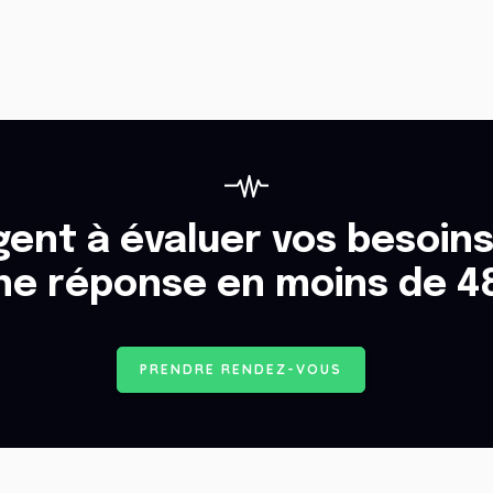
ent à évaluer vos besoins
ne réponse en moins de 4
P
R
E
N
D
R
E
R
E
N
D
E
Z
-
V
O
U
S