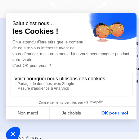
Navigation
Formations
Re
Accueil
Catalogue
Bl
Formations
Formations DPC
Ca
Ressources
Support & FAQ
Re
À propos
ASN © 2025