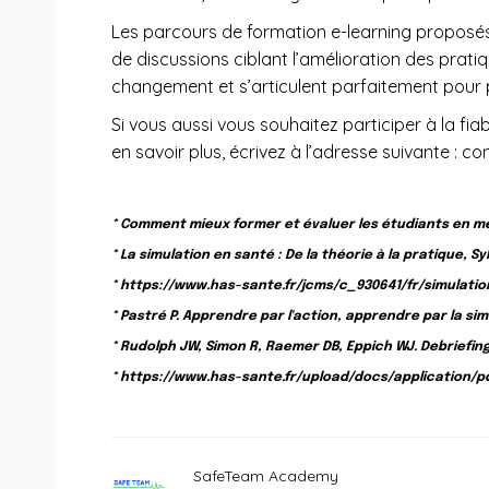
Les parcours de formation e-learning proposés
de discussions ciblant l’amélioration des prati
changement et s’articulent parfaitement pour 
Si vous aussi vous souhaitez participer à la fi
en savoir plus, écrivez à l’adresse suivante 
* Comment mieux former et évaluer les étudiants en méd
* La simulation en santé : De la théorie à la pratique, 
* https://www.has-sante.fr/jcms/c_930641/fr/simulati
* Pastré P. Apprendre par l'action, apprendre par la s
* Rudolph JW, Simon R, Raemer DB, Eppich WJ. Debriefi
* https://www.has-sante.fr/upload/docs/application/pd
SafeTeam Academy