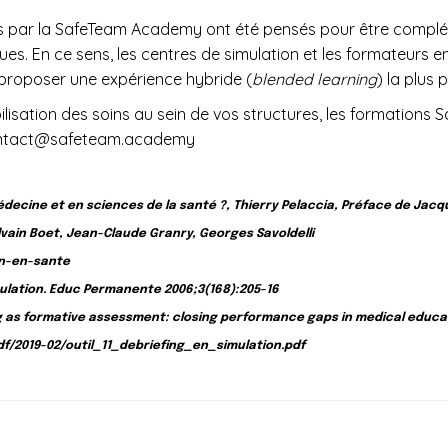
 par la SafeTeam Academy ont été pensés pour être complétés
ques. En ce sens, les centres de simulation et les formateurs e
proposer une expérience hybride (
blended learning
) la plus 
abilisation des soins au sein de vos structures, les formation
: contact@safeteam.academy
ecine et en sciences de la santé ?, Thierry Pelaccia, Préface de Jacq
Sylvain Boet, Jean-Claude Granry, Georges Savoldelli
on-en-sante
imulation. Educ Permanente 2006;3(168):205-16
ng as formative assessment: closing performance gaps in medical educat
f/2019-02/outil_11_debriefing_en_simulation.pdf