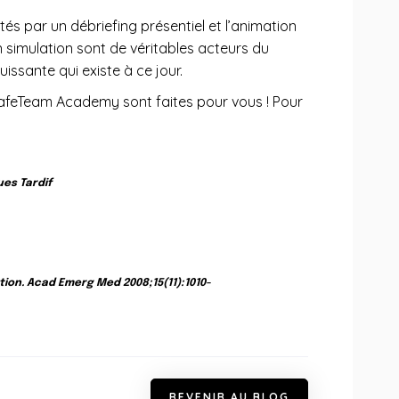
 par un débriefing présentiel et l’animation
n simulation sont de véritables acteurs du
puissante qui existe à ce jour.
s SafeTeam Academy sont faites pour vous ! Pour
ues Tardif
ion. Acad Emerg Med 2008;15(11):1010-
R
E
V
E
N
I
R
A
U
B
L
O
G