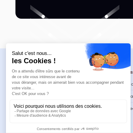
Navigation
Formations
Re
Accueil
Catalogue
Bl
Formations
Formations DPC
Ca
Ressources
Support & FAQ
Re
À propos