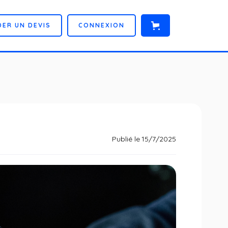
D
E
R
U
N
D
E
V
I
S
C
O
N
N
E
X
I
O
N
Publié le
15/7/2025