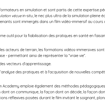
ormateurs en simulation et sont partis de cette expertise p
lation vécue
in-situ, le nec plus ultra de la simulation pleine éc
nants sont immergés dans un film vidéo-immersif au cours du
 outil pour la fiabilisation des pratiques en santé en faisant
s acteurs de terrain, les formations vidéos-immersives sont sc
e - permettant ainsi de représenter la “vraie vie”.
e des vecteurs d’apprentissage.
 l’analyse des pratiques et à l'acquisition de nouvelles compé
Team Academy emploie également des méthodes pédagogiques uti
açon dont on communique, la façon dont on décide, la façon dont
ons réflexives posées durant le film invitant le soignant, pl