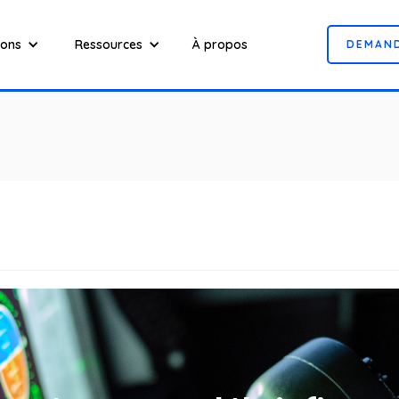
ions
Ressources
À propos
D
E
M
A
N