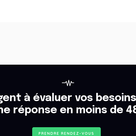
ent à évaluer vos besoins
ne réponse en moins de 4
P
R
E
N
D
R
E
R
E
N
D
E
Z
-
V
O
U
S