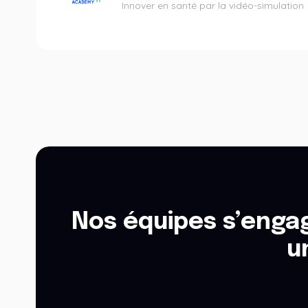
Innover en santé par la vidéo-simulation
Nos équipes s’engag
u