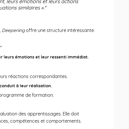
t, leurs émotions et leurs actions
tions similaires ».*
g, Deepening
offre une structure intéressante.
*
er leurs émotions et leur ressenti immédiat.
.
eurs réactions correspondantes.
onduit à leur réalisation.
e programme de formation.
valuation des apprentissages. Elle doit
sances, compétences et comportements.