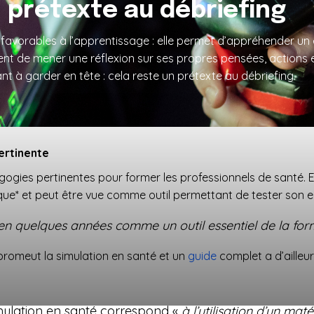
n prétexte au débriefing
s favorables à l’apprentissage : elle permet d’appréhender un
t de mener une réflexion sur ses propres pensées, actions e
nt à garder en tête : cela reste un prétexte au débriefing.
ertinente
gogies pertinentes pour former les professionnels de santé. El
ue* et peut être vue comme outil permettant de tester son e
 en quelques années comme un outil essentiel de la for
promeut la simulation en santé et un
guide
complet a d’ailleur
imulation en santé correspond «
à l’utilisation d’un maté