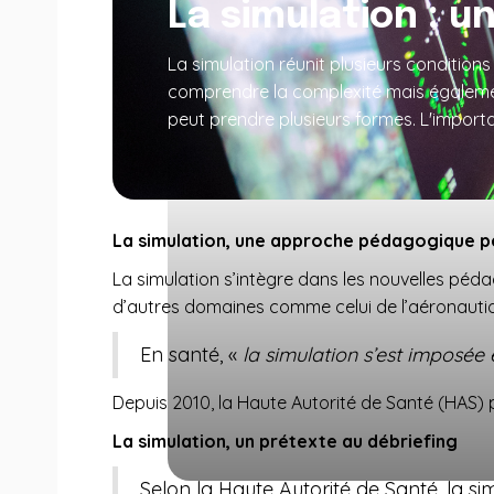
La simulation : u
La simulation réunit plusieurs condition
comprendre la complexité mais égalemen
peut prendre plusieurs formes. L'importa
La simulation, une approche pédagogique p
La simulation s’intègre dans les nouvelles péda
d’autres domaines comme celui de l’aéronautiq
En santé, «
la simulation s’est imposée
Depuis 2010, la Haute Autorité de Santé (HAS) 
La simulation, un prétexte au débriefing
Selon la Haute Autorité de Santé, la s