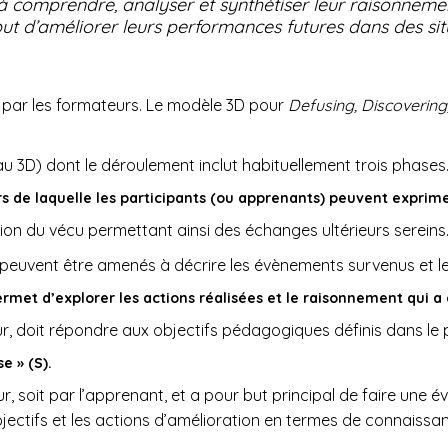
s à comprendre, analyser et synthétiser leur raisonnemen
ut d’améliorer leurs performances futures dans des situa
 par les formateurs. Le modèle 3D pour
Defusing, Discoverin
u 3D) dont le déroulement inclut habituellement trois phases.
urs de laquelle les participants (ou apprenants) peuvent exprim
sation du vécu permettant ainsi des échanges ultérieurs sereins
 peuvent être amenés à décrire les évènements survenus et l
ermet d’explorer les actions réalisées et le raisonnement qui a c
ur, doit répondre aux objectifs pédagogiques définis dans l
e » (S).
r, soit par l’apprenant, et a pour but principal de faire une é
bjectifs et les actions d’amélioration en termes de connais