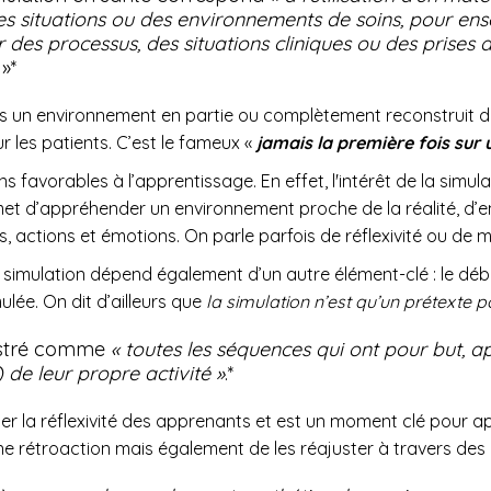
es situations ou des environnements de soins, pour en
des processus, des situations cliniques ou des prises 
»*
dans un environnement en partie ou complètement reconstruit d
 les patients. C’est le fameux «
jamais la première fois sur 
ns favorables à l’apprentissage. En effet, l'intérêt de la simu
met d’appréhender un environnement proche de la réalité, d
 actions et émotions. On parle parfois de réflexivité
ou de m
 simulation dépend également d’un autre élément-clé : le débri
ulée. On dit d’ailleurs que
la simulation n’est qu’un prétexte p
Pastré comme
« toutes les séquences qui ont pour but, a
 de leur propre activité »
.*
iter la réflexivité des apprenants et est un moment clé pour a
ne rétroaction mais également de les réajuster à travers des