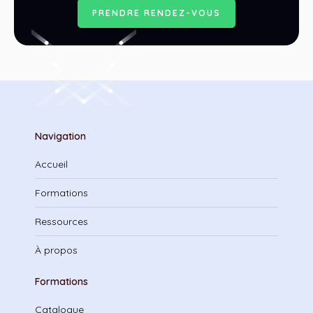
P
R
E
N
D
R
E
R
E
N
D
E
Z
-
V
O
U
S
Navigation
Accueil
Formations
Ressources
À propos
Formations
Catalogue