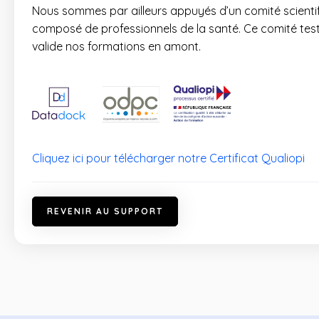
Nous sommes par ailleurs appuyés d’un comité scientif
composé de professionnels de la santé. Ce comité test
valide nos formations en amont.
Cliquez ici pour télécharger notre Certificat Qualiopi
R
E
V
E
N
I
R
A
U
S
U
P
P
O
R
T