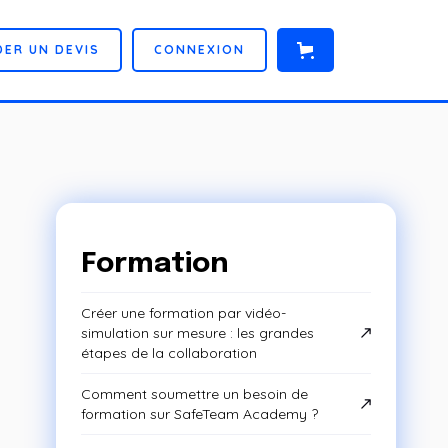
D
E
R
U
N
D
E
V
I
S
C
O
N
N
E
X
I
O
N
Formation
Créer une formation par vidéo-
simulation sur mesure : les grandes
étapes de la collaboration
Comment soumettre un besoin de
formation sur SafeTeam Academy ?