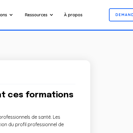
ions
Ressources
À propos
D
E
M
A
N
nt ces formations
rofessionnels de santé. Les
on du profil professionnel de