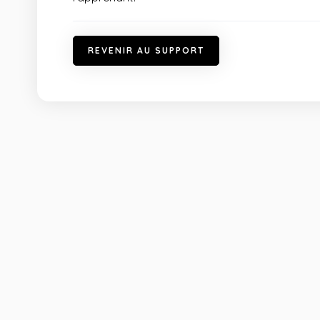
R
E
V
E
N
I
R
A
U
S
U
P
P
O
R
T