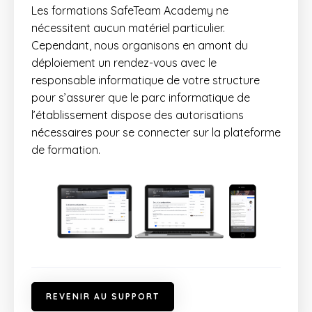
Les formations SafeTeam Academy ne
nécessitent aucun matériel particulier.
Cependant, nous organisons en amont du
déploiement un rendez-vous avec le
responsable informatique de votre structure
pour s’assurer que le parc informatique de
l’établissement dispose des autorisations
nécessaires pour se connecter sur la plateforme
de formation.
R
E
V
E
N
I
R
A
U
S
U
P
P
O
R
T