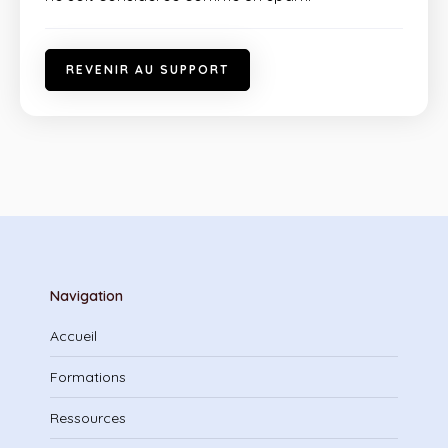
R
E
V
E
N
I
R
A
U
S
U
P
P
O
R
T
Navigation
Accueil
Formations
Ressources