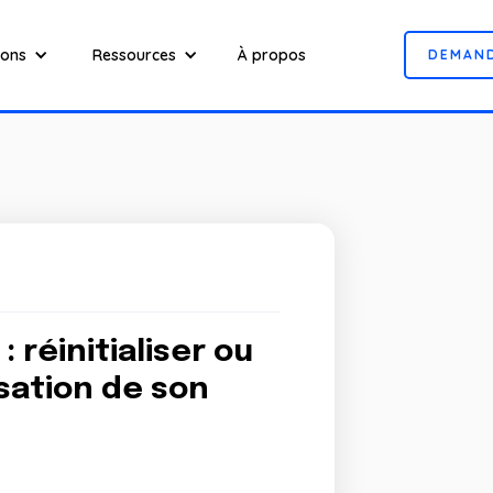
ions
Ressources
À propos
D
E
M
A
N
réinitialiser ou
sation de son