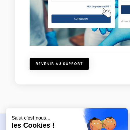
R
E
V
E
N
I
R
A
U
S
U
P
P
O
R
T