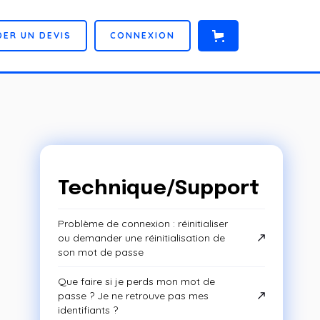
D
E
R
U
N
D
E
V
I
S
C
O
N
N
E
X
I
O
N
Technique/Support
Problème de connexion : réinitialiser
ou demander une réinitialisation de
son mot de passe
Que faire si je perds mon mot de
passe ? Je ne retrouve pas mes
identifiants ?