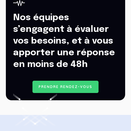
Nos équipes
s’engagent à évaluer
vos besoins, et à vous
apporter une réponse
en moins de 48h
P
R
E
N
D
R
E
R
E
N
D
E
Z
-
V
O
U
S