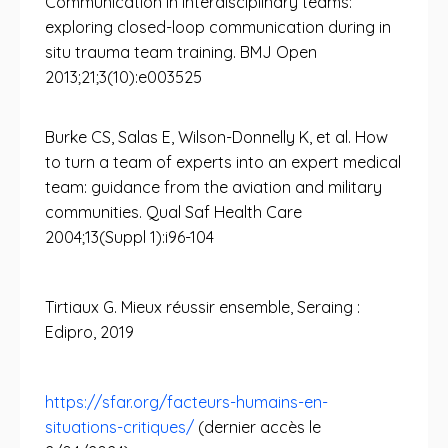
Communication in interdisciplinary teams:
exploring closed-loop communication during in
situ trauma team training. BMJ Open
2013;21;3(10):e003525
Burke CS, Salas E, Wilson-Donnelly K, et al. How
to turn a team of experts into an expert medical
team: guidance from the aviation and military
communities. Qual Saf Health Care
2004;13(Suppl 1):i96-104
Tirtiaux G. Mieux réussir ensemble, Seraing :
Edipro, 2019
https://sfar.org/facteurs-humains-en-
situations-critiques/
(dernier accès le