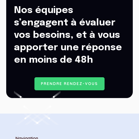
Nos équipes
s’engagent à évaluer
vos besoins, et à vous
apporter une réponse
en moins de 48h
P
R
E
N
D
R
E
R
E
N
D
E
Z
-
V
O
U
S
Navigation