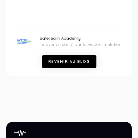
SafeTeam Academy
Innover en santé par la vidéo-simulation
R
E
V
E
N
I
R
A
U
B
L
O
G