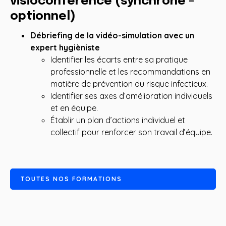
visioconférence (synchrone -
optionnel)
Débriefing de la vidéo-simulation avec un
expert hygièniste
Identifier les écarts entre sa pratique
professionnelle et les recommandations en
matière de prévention du risque infectieux.
Identifier ses axes d’amélioration individuels
et en équipe.
Établir un plan d’actions individuel et
collectif pour renforcer son travail d’équipe.
T
O
U
T
E
S
N
O
S
F
O
R
M
A
T
I
O
N
S