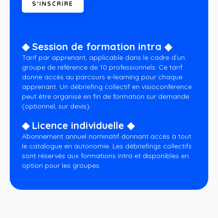
◆ Session de formation intra ◆
Tarif par apprenant, applicable dans le cadre d’un
groupe de référence de 10 professionnels. Ce tarif
donne accès au parcours e-learning pour chaque
apprenant. Un débriefing collectif en visioconférence
peut être organisé en fin de formation sur demande
(optionnel, sur devis).
◆ Licence individuelle ◆
Abonnement annuel nominatif donnant accès à tout
le catalogue en autonomie. Les débriefings collectifs
sont réservés aux formations intra et disponibles en
option pour les groupes.