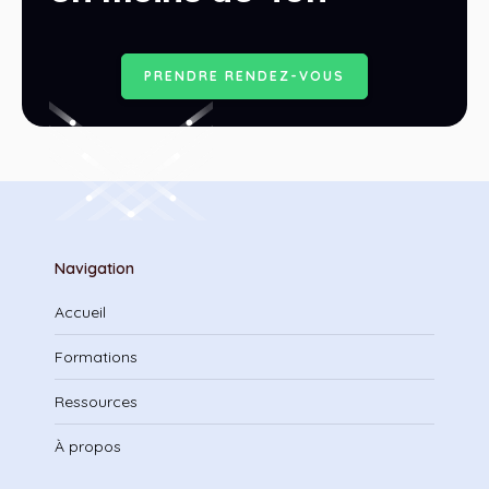
P
R
E
N
D
R
E
R
E
N
D
E
Z
-
V
O
U
S
Navigation
Accueil
Formations
Ressources
À propos