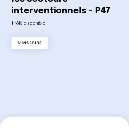
interventionnels - P47
1 rôle disponible
S
'
I
N
S
C
R
I
R
E