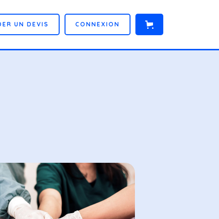
D
E
R
U
N
D
E
V
I
S
C
O
N
N
E
X
I
O
N