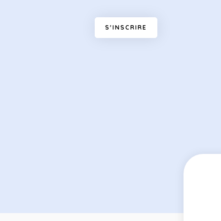
S
'
I
N
S
C
R
I
R
E