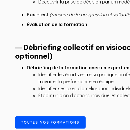
Découvrir la prise de décision par un modè
Post-test
(mesure de la progression et validati
Évaluation de la formation
― Débriefing collectif en visio
optionnel)
Débriefing de la formation avec un expert en
Identifier les écarts entre sa pratique profe
travail et la performance en équipe.
Identifier ses axes d’amélioration individuel
Établir un plan d’actions individuel et colle
T
O
U
T
E
S
N
O
S
F
O
R
M
A
T
I
O
N
S