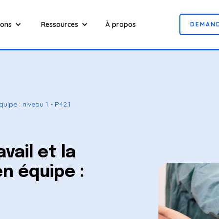
ions
Ressources
À propos
D
E
M
A
N
quipe : niveau 1 - P42.1
vail et la
n équipe :
1