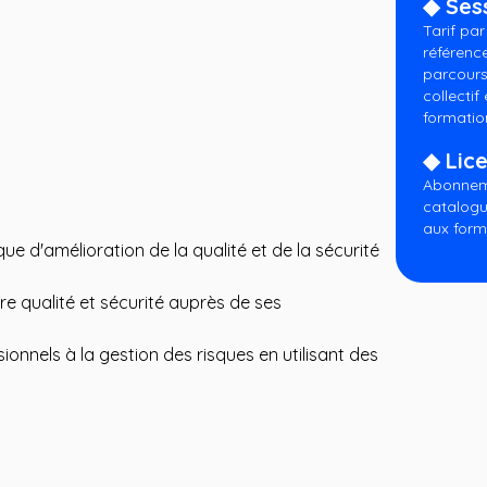
◆ Ses
Tarif pa
référenc
parcours
collectif
formatio
◆ Lice
Abonneme
catalogu
aux form
que d'amélioration de la qualité et de la sécurité
ure qualité et sécurité auprès de ses
ionnels à la gestion des risques en utilisant des