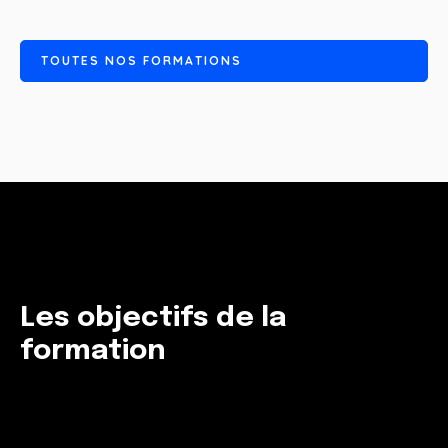
T
O
U
T
E
S
N
O
S
F
O
R
M
A
T
I
O
N
S
Les objectifs de la
formation