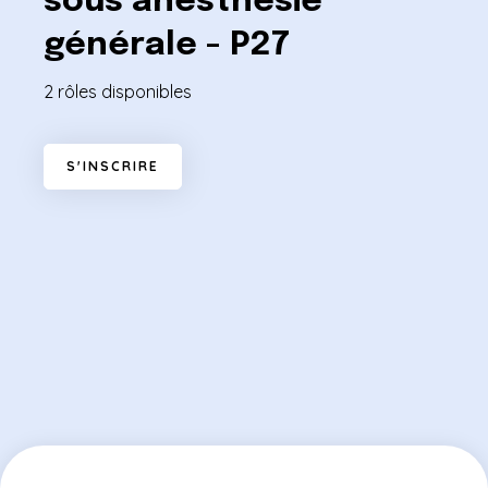
sous anesthésie
générale - P27
2 rôles disponibles
S
'
I
N
S
C
R
I
R
E