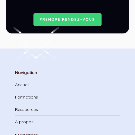
P
R
E
N
D
R
E
R
E
N
D
E
Z
-
V
O
U
S
Navigation
Accueil
Formations
Ressources
À propos