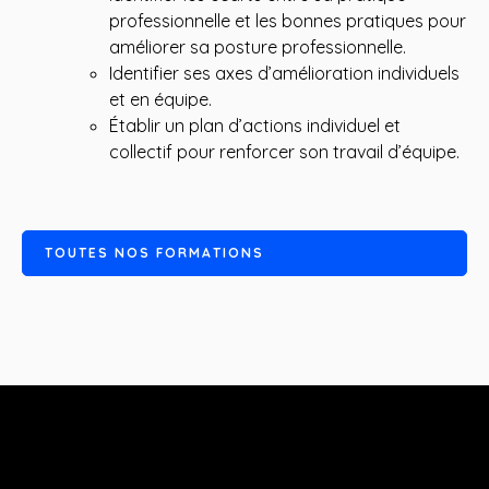
professionnelle et les bonnes pratiques pour
améliorer sa posture professionnelle.
Identifier ses axes d’amélioration individuels
et en équipe.
Établir un plan d’actions individuel et
collectif pour renforcer son travail d’équipe.
T
O
U
T
E
S
N
O
S
F
O
R
M
A
T
I
O
N
S