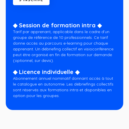
◆ Session de formation intra ◆
Tarif par apprenant, applicable dans le cadre d’un
groupe de référence de 10 professionnels. Ce tarif
donne accès au parcours e-learning pour chaque
apprenant. Un débriefing collectif en visioconférence
peut être organisé en fin de formation sur demande
(optionnel, sur devis).
◆ Licence individuelle ◆
Abonnement annuel nominatif donnant accès à tout
le catalogue en autonomie. Les débriefings collectifs
sont réservés aux formations intra et disponibles en
option pour les groupes.