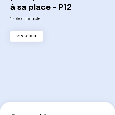
à sa place - P12
1 rôle disponible
S
'
I
N
S
C
R
I
R
E