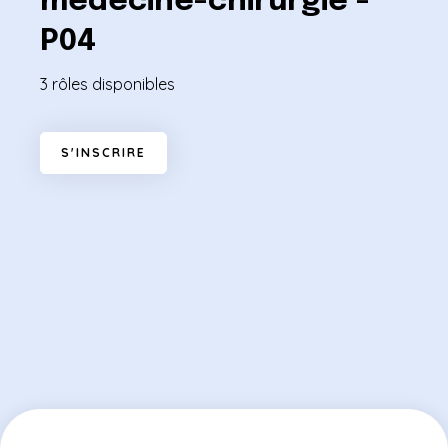
médecine-chirurgie -
P04
3 rôles disponibles
S
'
I
N
S
C
R
I
R
E