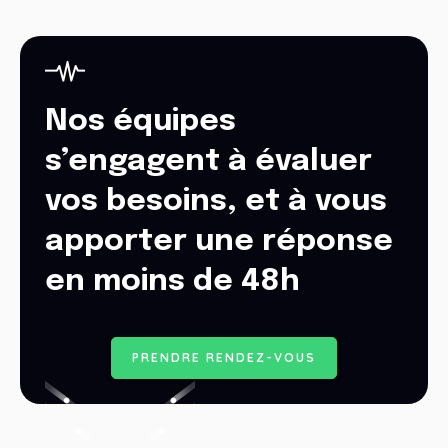
Nos équipes
s’engagent à évaluer
vos besoins, et à vous
apporter une réponse
en moins de 48h
P
R
E
N
D
R
E
R
E
N
D
E
Z
-
V
O
U
S