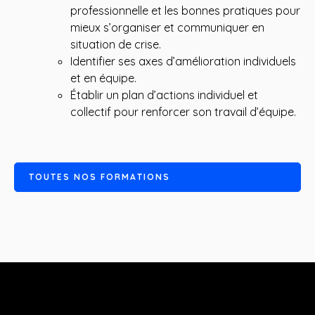
professionnelle et les bonnes pratiques pour
mieux s’organiser et communiquer en
situation de crise.
Identifier ses axes d’amélioration individuels
et en équipe.
Établir un plan d’actions individuel et
collectif pour renforcer son travail d’équipe.
T
O
U
T
E
S
N
O
S
F
O
R
M
A
T
I
O
N
S