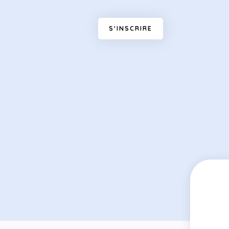
S
'
I
N
S
C
R
I
R
E