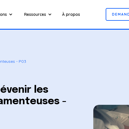
ions
Ressources
À propos
D
E
M
A
N
enteuses - P03
révenir les
amenteuses -