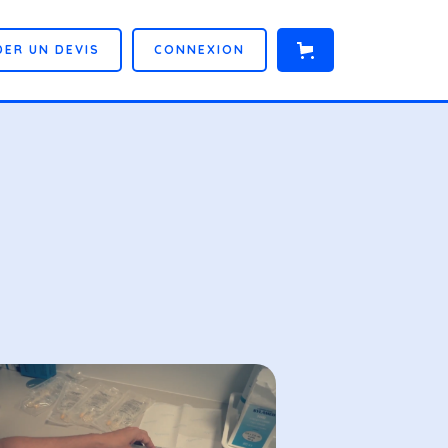
D
E
R
U
N
D
E
V
I
S
C
O
N
N
E
X
I
O
N