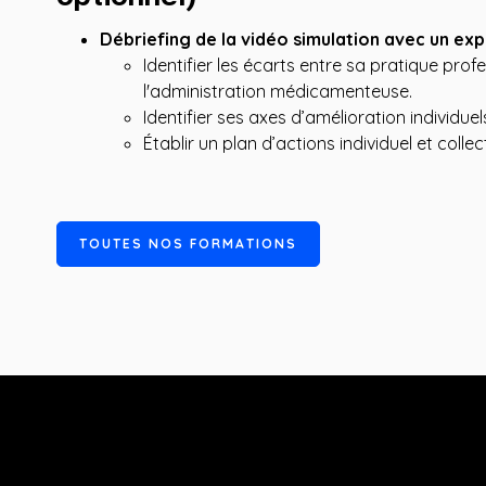
Débriefing de la vidéo simulation avec un expe
Identifier les écarts entre sa pratique prof
l'administration médicamenteuse.
Identifier ses axes d’amélioration individuel
Établir un plan d’actions individuel et colle
T
O
U
T
E
S
N
O
S
F
O
R
M
A
T
I
O
N
S