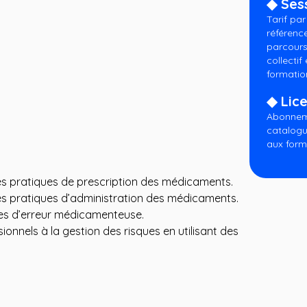
◆ Ses
Tarif pa
référenc
parcours
collectif
formatio
◆ Lice
Abonneme
catalogu
aux form
nes pratiques de prescription des médicaments.
nes pratiques d’administration des médicaments.
ques d’erreur médicamenteuse.
ionnels à la gestion des risques en utilisant des