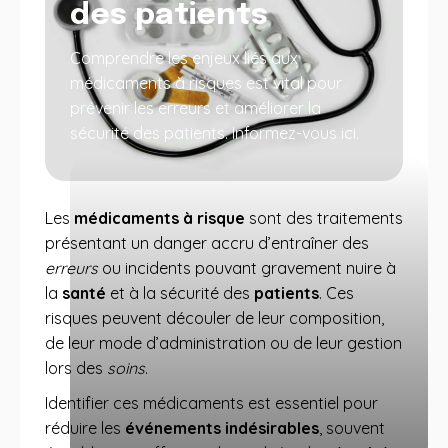
des patients
Comprendre les enjeux liés aux
médicaments à risques est vital pour
prévenir les erreurs et améliorer la
sécurité des patients. Informez-vous ici.
Les
médicaments à risque
sont des traitements
présentant un danger accru d’entraîner des
erreurs
ou incidents pouvant gravement nuire à
la
santé
et à la sécurité des
patients
. Ces
risques peuvent découler de leur composition,
de leur mode d’administration ou de leur gestion
lors des
soins
.
Identifier ces médicaments est essentiel pour
réduire les
événements indésirables
, souvent