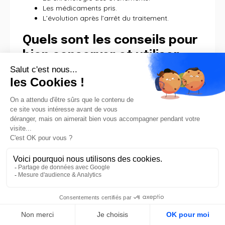
Les médicaments pris.
L’évolution après l’arrêt du traitement.
Quels sont les conseils pour
bien conserver et utiliser
mes médicaments afin
d’éviter les erreurs et
risques ?
Pour
conserver correctement
vos
médicaments et limiter les risques :
Respectez la
température recommandée
(15–30
°C ou réfrigération selon les cas).
Protégez-les de la lumière, de l’humidité et de la
chaleur.
Stockez-les hors de portée des
enfants
, dans
un endroit sec et sécurisé.
Conservez-les dans leur
emballage d’origine
.
EN
Vérifiez systématiquement la
date de