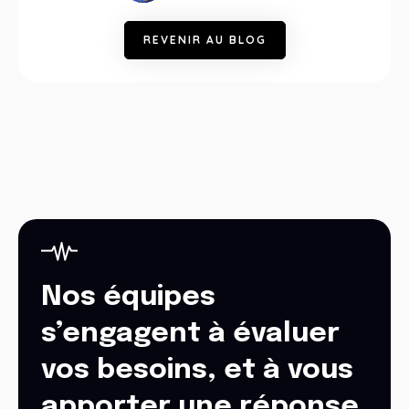
R
E
V
E
N
I
R
A
U
B
L
O
G
Nos équipes
s’engagent à évaluer
vos besoins, et à vous
apporter une réponse