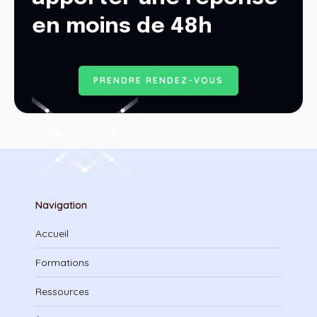
en moins de 48h
P
R
E
N
D
R
E
R
E
N
D
E
Z
-
V
O
U
S
Navigation
Accueil
Formations
Ressources