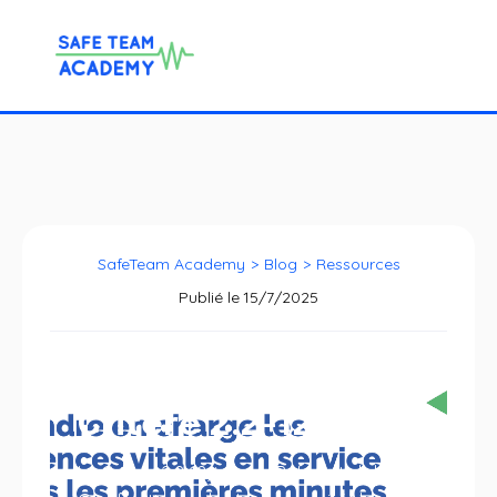
SafeTeam Academy
>
Blog
>
Ressources
Publié le
15/7/2025
Critère 2.2-12
Le Critère 2.2-12, issu du Référentiel de