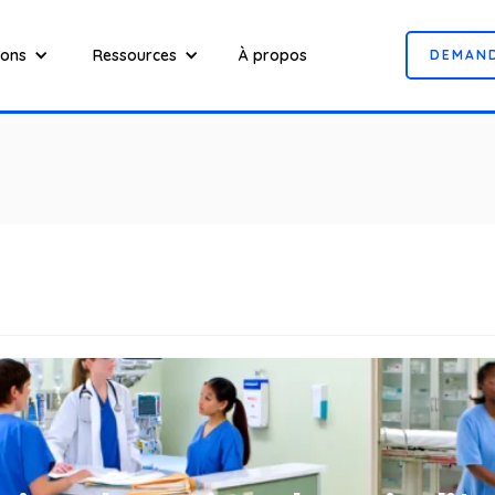
ions
Ressources
À propos
D
E
M
A
N