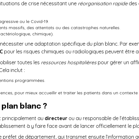
tuations de crise nécessitant une
réorganisation rapide
des 
 agressive ou le Covid-19.
s massifs, des attentats ou des catastrophes naturelles.
bactériologique, chimique).
 nécessiter une adaptation spécifique du plan blanc. Par exem
C
pour les risques chimiques ou radiologiques peuvent être a
biliser toutes les
ressources hospitalières
pour gérer un affl
ela inclut :
rventions programmées.
nces, pour mieux accueillir et traiter les patients dans un contexte 
 plan blanc ?
nt principalement au
directeur
ou au responsable de l’établiss
ablissement à y faire face avant de lancer officiellement le pl
le préfet de département, qui transmet ensuite l’information au