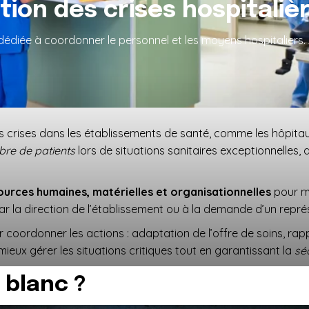
tion des crises hospitaliè
se dédiée à coordonner le personnel et les moyens hospitalie
les crises dans les établissements de santé, comme les hôpitau
re de patients
lors de situations sanitaires exceptionnelles, 
ources humaines, matérielles et organisationnelles
pour ma
ar la direction de l’établissement ou à la demande d’un représ
ur coordonner les actions : adaptation de l’offre de soins, ra
ieux gérer les situations critiques tout en garantissant la
sé
 blanc ?