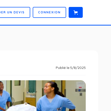
D
E
R
U
N
D
E
V
I
S
C
O
N
N
E
X
I
O
N
Publié le
5/8/2025