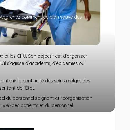
res
rs. Apprenez comment ce plan sauve des
x et les CHU. Son objectif est d’organiser
qu’il s’agisse d’accidents, d’épidémies ou
intenir la continuité des soins malgré des
entant de l’État.
ppel du personnel soignant et réorganisation
curité
des patients et du personnel.