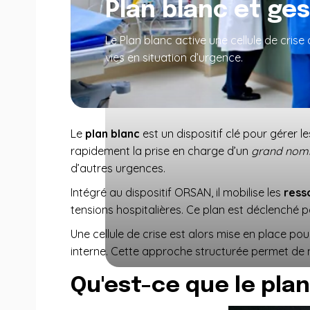
Plan blanc et ges
Le Plan blanc active une cellule de cri
vies en situation d’urgence.
Le
plan blanc
est un dispositif clé pour gérer 
rapidement la prise en charge d’un
grand nomb
d’autres urgences.
Intégré au dispositif ORSAN, il mobilise les
ress
tensions hospitalières. Ce plan est déclenché p
Une cellule de crise est alors mise en place po
interne. Cette approche structurée permet de m
Qu'est-ce que le plan