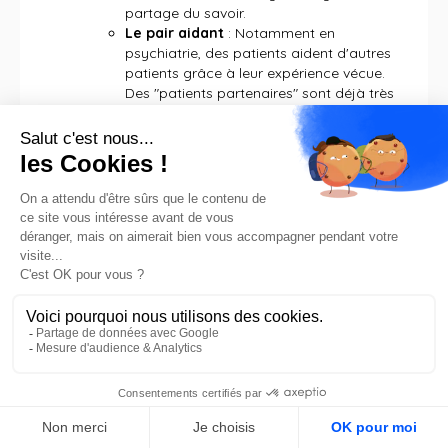
partage du savoir.
Le pair aidant
: Notamment en
psychiatrie, des patients aident d'autres
patients grâce à leur expérience vécue.
Des "patients partenaires" sont déjà très
actifs dans des établissements,
travaillant avec des associations de
patients et participant à des activités de
sensibilisation.
Le patient traceur (méthode HAS, nov.
2014)
: Analyse rétrospectivement la
qualité et la sécurité de la prise en charge
d'un patient tout au long de son
parcours, les interfaces et la
collaboration interprofessionnelle, et
prend en compte l'expérience du patient
et de ses proches via un entretien
d'environ 30 minutes. Cette méthode vise
à identifier et mettre en œuvre des
actions d'amélioration.
FR
Pour une mise en œuvre efficace, il est essentiel