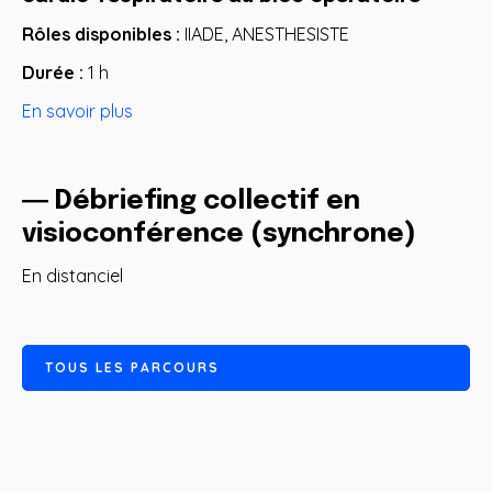
Rôles disponibles :
IIADE, ANESTHESISTE
Durée :
1 h
En savoir plus
― Débriefing collectif en
visioconférence (synchrone)
En distanciel
T
O
U
S
L
E
S
P
A
R
C
O
U
R
S