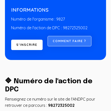
INFORMATIONS
Numéro de l'organisme : 9827
Numéro de l'action de DPC :
98272325002
C
O
M
M
E
N
T
F
A
I
R
E
?
S
'
I
N
S
C
R
I
R
E
🔷 Numéro de l'action de
DPC
Renseignez ce numéro sur le site de l'ANDPC pour
retrouver ce parcours :
98272325002