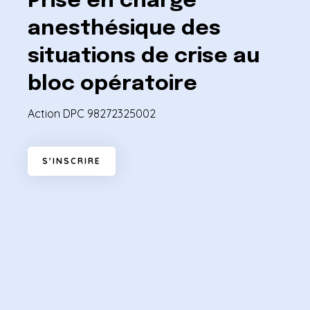
Prise en charge
anesthésique des
situations de crise au
bloc opératoire
Action DPC 98272325002
S
'
I
N
S
C
R
I
R
E