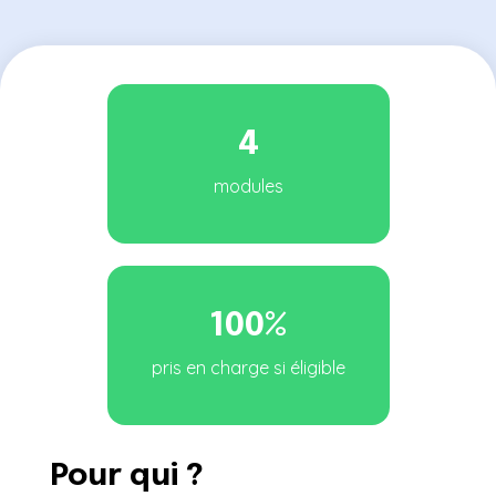
4
modules
100%
pris en charge si éligible
Pour qui ?