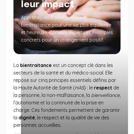
leur impact
Apprenez les 5 principes de la
bientraitance pour une vie plus équilibrée
et heureuse. Conseils experts et exemples
concrets pour un changement positif.
La
bientraitance
est un concept clé dans les
secteurs de la santé et du médico-social. Elle
repose sur cinq principes essentiels définis par
la Haute Autorité de Santé (
HAS
) : le
respect
de
la personne, la non-malfaisance, la
bienveillance
,
l’autonomie et la continuité de la prise en
charge. Ces fondements permettent de garantir
la
dignité
, le respect et la qualité de vie des
personnes accueillies.