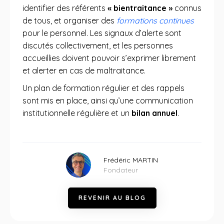
identifier des référents
« bientraitance »
connus
de tous, et organiser des
formations continues
pour le personnel. Les signaux d’alerte sont
discutés collectivement, et les personnes
accueillies doivent pouvoir s’exprimer librement
et alerter en cas de maltraitance.
Un plan de formation régulier et des rappels
sont mis en place, ainsi qu’une communication
institutionnelle régulière et un
bilan annuel
.
Frédéric MARTIN
Fondateur
R
E
V
E
N
I
R
A
U
B
L
O
G