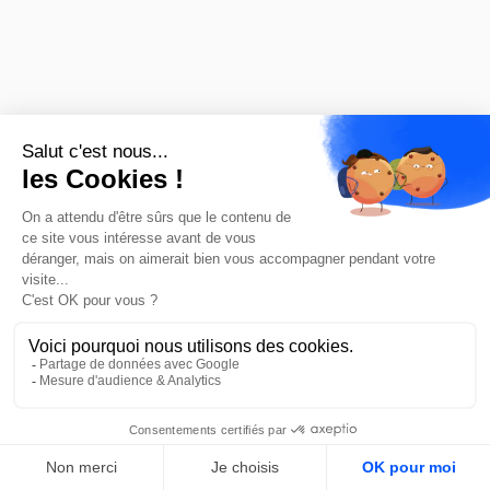
Nos équipes
s’engagent à évaluer
vos besoins, et à vous
apporter une réponse
en moins de 48h
FR