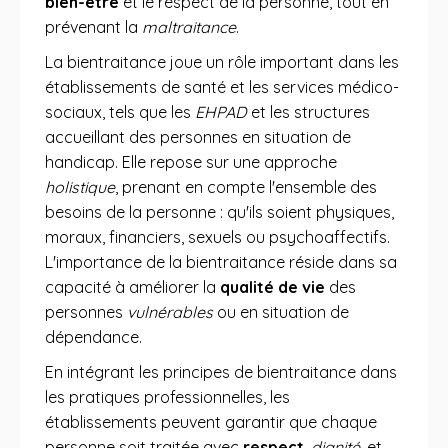
bien-être
et le respect de la personne, tout en
prévenant la
maltraitance
.
La bientraitance joue un rôle important dans les
établissements de santé et les services médico-
sociaux, tels que les
EHPAD
et les structures
accueillant des personnes en situation de
handicap. Elle repose sur une approche
holistique
, prenant en compte l'ensemble des
besoins de la personne : qu'ils soient physiques,
moraux, financiers, sexuels ou psychoaffectifs.
L'importance de la bientraitance réside dans sa
capacité à améliorer la
qualité de vie
des
personnes
vulnérables
ou en situation de
dépendance.
En intégrant les principes de bientraitance dans
les pratiques professionnelles, les
établissements peuvent garantir que chaque
personne soit traitée avec
respect
,
dignité
, et