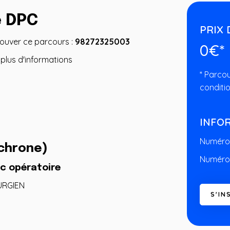
e DPC
PRIX 
rouver ce parcours :
98272325003
0€*
plus d'informations
* Parcou
condition
INFO
Numéro 
chrone)
Numéro 
oc opératoire
URGIEN
S
'
I
N