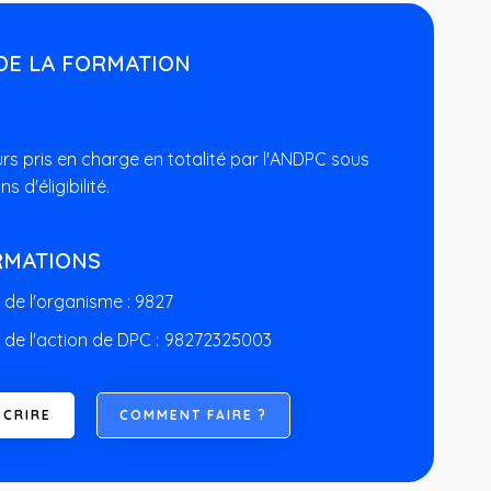
DE LA FORMATION
rs pris en charge en totalité par l'ANDPC sous
s d'éligibilité.
RMATIONS
de l'organisme : 9827
de l'action de DPC :
98272325003
S
C
R
I
R
E
C
O
M
M
E
N
T
F
A
I
R
E
?