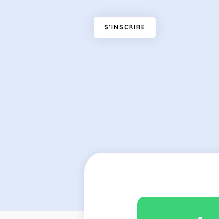
S
'
I
N
S
C
R
I
R
E