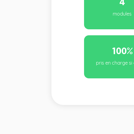
4
modules
100%
pris en charge si 