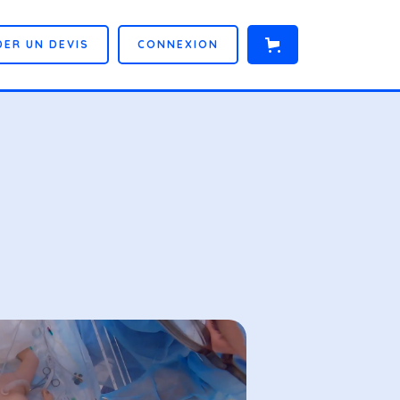
D
E
R
U
N
D
E
V
I
S
C
O
N
N
E
X
I
O
N