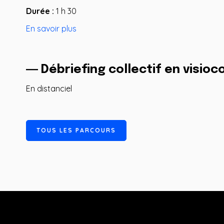
Durée :
1 h 30
En savoir plus
― Débriefing collectif en visio
En distanciel
T
O
U
S
L
E
S
P
A
R
C
O
U
R
S