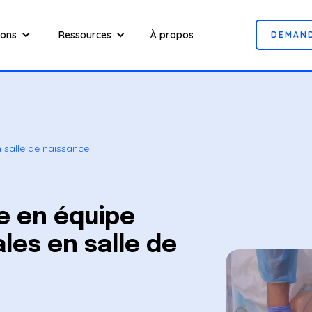
ions
Ressources
À propos
D
E
M
A
N
n salle de naissance
e en équipe
les en salle de