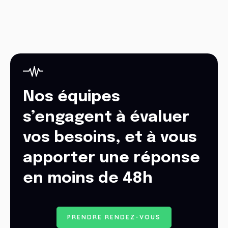
Nos équipes
s’engagent à évaluer
vos besoins, et à vous
apporter une réponse
en moins de 48h
P
R
E
N
D
R
E
R
E
N
D
E
Z
-
V
O
U
S