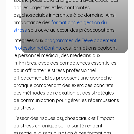
sous le poids de la charge de travail, exacerbés
par les urgences et les contraintes
psychosociales inhérentes à ce domaine. Ainsi,
l'importance des
formations en gestion du
stress
se trouve au cœur des préoccupations.
Intégrées aux
programmes de Développement
Professionnel Continu
, ces formations équipent
le personnel médical, des médecins aux
infirmières, avec des compétences essentielles
pour affronter le stress professionnel
efficacement. Elles proposent une approche
pratique comprenant des exercices concrets,
des méthodes de relaxation et des stratégies
de communication pour gérer les répercussions
du stress.
L’essor des risques psychosociaux et l’impact
du stress chronique sur la santé rendent
essentielle la sensibilisation à ces formations.