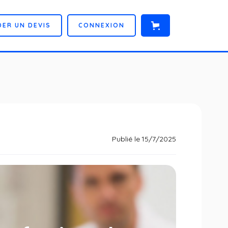
D
E
R
U
N
D
E
V
I
S
C
O
N
N
E
X
I
O
N
Publié le
15/7/2025