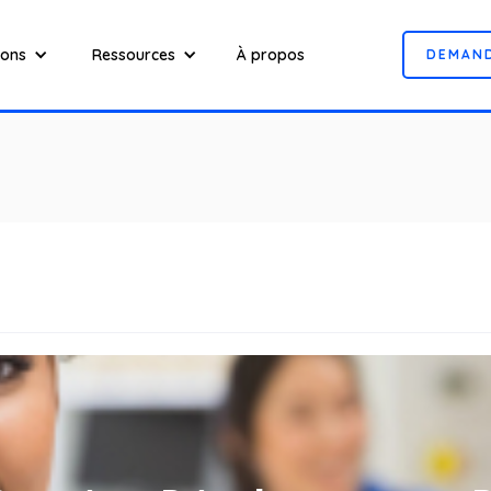
ions
Ressources
À propos
D
E
M
A
N