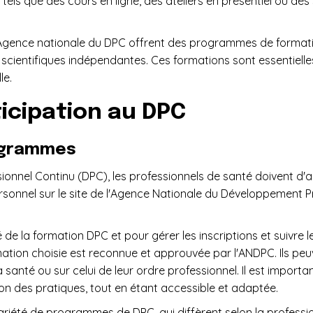
 tels que des cours en ligne, des ateliers en présentiel ou de
Agence nationale du DPC offrent des programmes de formation 
cientifiques indépendantes. Ces formations sont essentielles
le.
icipation au DPC
rogrammes
nnel Continu (DPC), les professionnels de santé doivent d'ab
sonnel sur le site de l'Agence Nationale du Développement P
 de la formation DPC et pour gérer les inscriptions et suivre 
ation choisie est reconnue et approuvée par l'ANDPC. Ils peuve
 santé ou sur celui de leur ordre professionnel. Il est import
tion des pratiques, tout en étant accessible et adaptée.
riété de programmes de DPC, qui diffèrent selon la profession