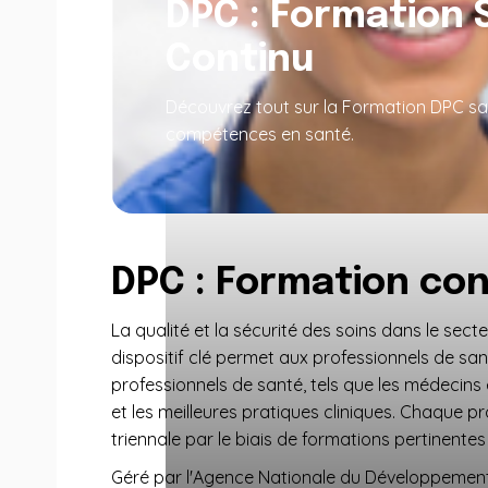
DPC : Formation
Continu
Découvrez tout sur la Formation DPC sant
compétences en santé.
DPC : Formation con
La qualité et la sécurité des soins dans le se
dispositif clé permet aux professionnels de san
professionnels de santé, tels que les médecins 
et les meilleures pratiques cliniques. Chaque 
triennale par le biais de formations pertinentes
Géré par l'Agence Nationale du Développement 