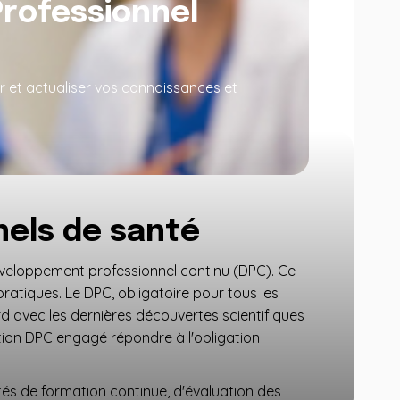
rofessionnel
ir et actualiser vos connaissances et
nels de santé
développement professionnel continu (DPC). Ce
ratiques. Le DPC, obligatoire pour tous les
rd avec les dernières découvertes scientifiques
ation DPC engagé répondre à l'obligation
és de formation continue, d'évaluation des