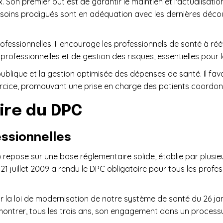
ux. Son premier but est de garantir le maintien et l'actualis
 soins prodigués sont en adéquation avec les dernières découv
rofessionnelles. Il encourage les professionnels de santé à ré
rofessionnelles et de gestion des risques, essentielles pour la
é publique et la gestion optimisée des dépenses de santé. Il fa
exercice, promouvant une prise en charge des patients coordon
ire du DPC
essionnelles
pose sur une base réglementaire solide, établie par plusieurs
du 21 juillet 2009 a rendu le DPC obligatoire pour tous les pr
r la loi de modernisation de notre système de santé du 26 ja
ontrer, tous les trois ans, son engagement dans un process