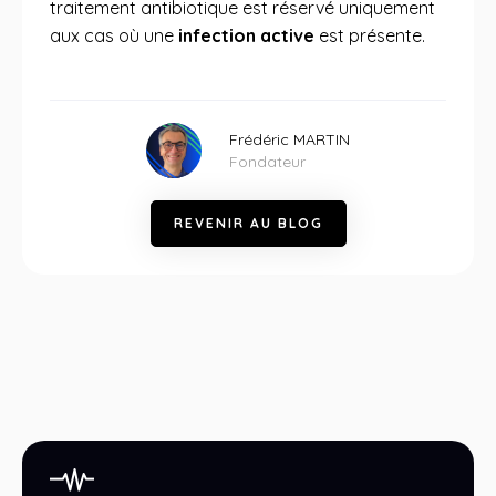
traitement antibiotique est réservé uniquement
aux cas où une
infection active
est présente.
Frédéric MARTIN
Fondateur
R
E
V
E
N
I
R
A
U
B
L
O
G