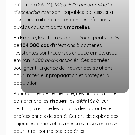
méticilline (SARM),
*Klebsiella pneumoniae*
et
*Escherichia coli*
, sont capables de résister à
plusieurs traitements, rendant les infections
qu'elles causent parfois
mortelles
.
En France, les chiffres sont préoccupants : près
de
104 000 cas
d'infections à bactéries
résistantes sont recensés chaque année, avec
environ
4 500 décès
associés. Ces données
soulignent l'urgence de trouver des solutions
pour limiter leur propagation et protéger la
population.
Pour contrer cette menace, il est important de
comprendre les
risques
, les
défis
liés à leur
gestion, ainsi que les actions des autorités et
professionnels de santé. Cet article explore ces
enjeux essentiels et les mesures mises en œuvre
pour lutter contre ces bactéries.