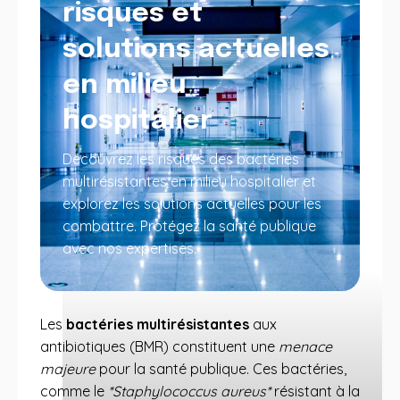
risques et
solutions actuelles
en milieu
hospitalier
Découvrez les risques des bactéries
multirésistantes en milieu hospitalier et
explorez les solutions actuelles pour les
combattre. Protégez la santé publique
avec nos expertises.
Les
bactéries multirésistantes
aux
antibiotiques (BMR) constituent une
menace
majeure
pour la santé publique. Ces bactéries,
comme le
*Staphylococcus aureus*
résistant à la