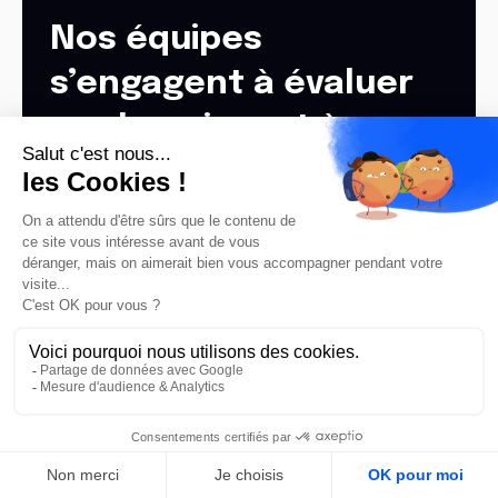
Nos équipes
s’engagent à évaluer
vos besoins, et à vous
apporter une réponse
en moins de 48h
P
R
E
N
D
R
E
R
E
N
D
E
Z
-
V
O
U
S
FR