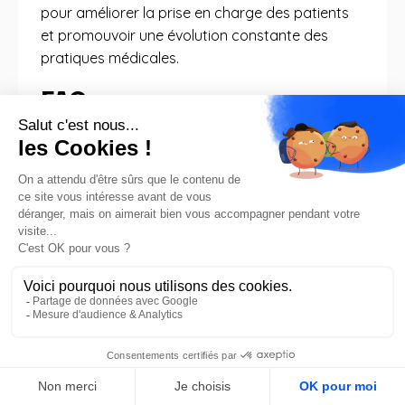
pour améliorer la prise en charge des patients
et promouvoir une évolution constante des
pratiques médicales.
FAQ
Quels sont les principaux
avantages de la vidéo-
simulation dans les
formations médicales?
Les principaux avantages de la vidéo-simulation
dans les formations médicales incluent la
possibilité pour les apprenants de
visualiser
et
de
revoir
les compétences et processus
cliniques en temps réel, ce qui facilite la
compréhension et la
rétention des
FR
informations
. Les enregistrements de