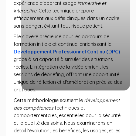
expérience d'apprentissage
immersive et
interactive
. Cette technique prépare
efficacement aux défis cliniques dans un cadre
sans danger, évitant tout risque patient.
Elle s'avère précieuse pour les parcours de
formation initiale et continue, enrichissant le
Développement Professionnel Continu (DPC)
grâce à sa capacité à simuler des situations
réelles. L'intégration de la vidéo enrichit les
sessions de débriefing, offrant une opportunité
unique de réflexion et d'amélioration précise des
pratiques.
Cette méthodologie soutient le
développement
des compétences
techniques et
comportementales, essentielles pour la sécurité
et la qualité des soins. Nous examinerons en
détail l’évolution, les bénéfices, les usages, et les