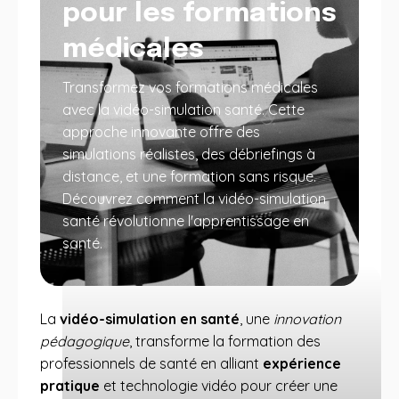
pour les formations
médicales
Transformez vos formations médicales
avec la vidéo-simulation santé. Cette
approche innovante offre des
simulations réalistes, des débriefings à
distance, et une formation sans risque.
Découvrez comment la vidéo-simulation
santé révolutionne l'apprentissage en
santé.
La
vidéo-simulation en santé
, une
innovation
pédagogique
, transforme la formation des
professionnels de santé en alliant
expérience
pratique
et technologie vidéo pour créer une