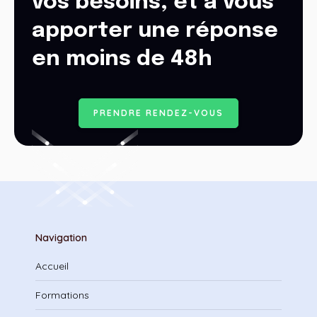
vos besoins, et à vous
apporter une réponse
en moins de 48h
P
R
E
N
D
R
E
R
E
N
D
E
Z
-
V
O
U
S
Navigation
Accueil
Formations