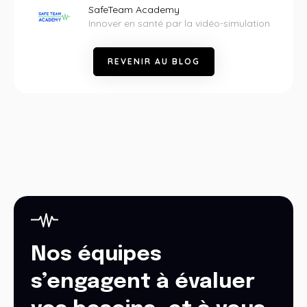
SafeTeam Academy
Innover en santé par la vidéo-simulation
R
E
V
E
N
I
R
A
U
B
L
O
G
Nos équipes
s’engagent à évaluer