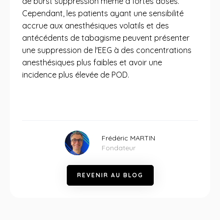
de burst suppression même à fortes doses.
Cependant, les patients ayant une sensibilité
accrue aux anesthésiques volatils et des
antécédents de tabagisme peuvent présenter
une suppression de l'EEG à des concentrations
anesthésiques plus faibles et avoir une
incidence plus élevée de POD.
Frédéric MARTIN
Fondateur
R
E
V
E
N
I
R
A
U
B
L
O
G