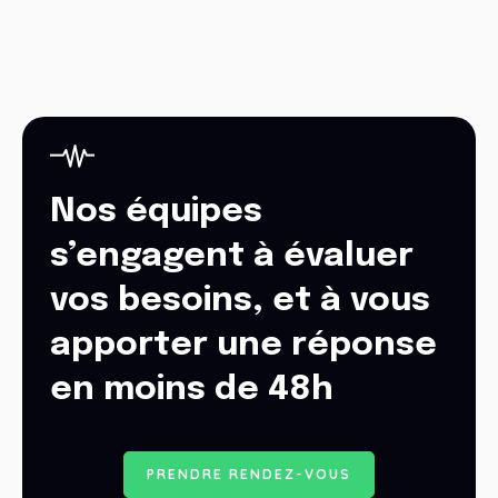
Nos équipes
s’engagent à évaluer
vos besoins, et à vous
apporter une réponse
en moins de 48h
P
R
E
N
D
R
E
R
E
N
D
E
Z
-
V
O
U
S