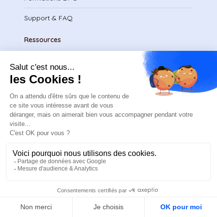
Support & FAQ
Ressources
Blog
Cas clients
Recrutement
Nous contacter
Demander un devis
Prendre rendez-vous
Par mail
Légal
FR