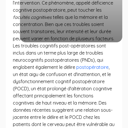
l’intervention. Ce phénomène, appelé déficience
cognitive postopératoire, peut toucher les
facultés cognitives
telles que la mémoire et la
concentration. Bien que ces troubles soient
souvent transitoires, leur intensité et leur durée
peuvent varier en fonction de plusieurs facteurs.
Les troubles cognitifs post-opératoires sont
inclus dans un terme plus large de troubles
neurocognitifs postopératoires (PNDs), qui
englobent également le délire
postopératoire
,
un état aigu de confusion et d'inattention, et le
dysfonctionnement cognitif postopératoire
(POCD), un état prolongé d'altération cognitive
affectant principalement les fonctions
cognitives de haut niveau et la mémoire. Des
données récentes suggèrent une relation sous-
jacente entre le délire et le POCD chez les
patients dont le cerveau peut être vulnérable au