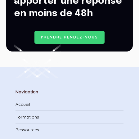
apporter une réponse
en moins de 48h
P
R
E
N
D
R
E
R
E
N
D
E
Z
-
V
O
U
S
Navigation
Accueil
Formations
Ressources