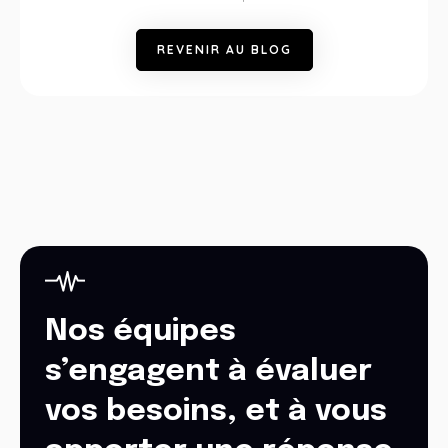
R
E
V
E
N
I
R
A
U
B
L
O
G
Nos équipes
s’engagent à évaluer
vos besoins, et à vous