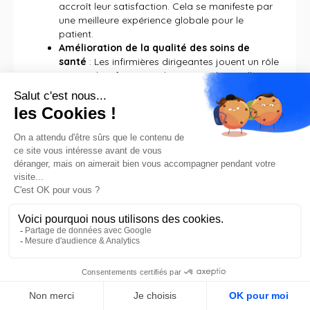
accroît leur satisfaction. Cela se manifeste par
une meilleure expérience globale pour le
patient.
Amélioration de la qualité des soins de
santé
: Les infirmières dirigeantes jouent un rôle
essentiel en favorisant le respect des meilleures
pratiques, en minimisant les erreurs médicales
et en maintenant des normes élevées en
matière de soins de santé. Par exemple, dans le
cas du Burundi, un leadership national et
provincial efficace a conduit à une forte
augmentation de la proportion de femmes
enceintes testées pour le VIH, passant de 47% à
91%.
Environnements de travail harmonieux
: Les
infirmières chefs de file favorisent un espace de
travail respectueux et inclusif, augmentant ainsi
la satisfaction au travail des infirmières et des
autres travailleurs de la santé, et réduisant en
fin de compte le roulement du personnel. Un
leadership qui encourage une communication
FR
ouverte et une culture "sans blâme" est