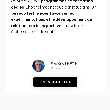
œuvre avec des
programmes de formation
dédiés
. L'hôpital magnétique constitue ainsi un
terreau fertile pour favoriser les
expérimentations et le développement de
relations sociales positives
au sein des
établissements de santé.
Frédéric MARTIN
Fondateur
R
E
V
E
N
I
R
A
U
B
L
O
G