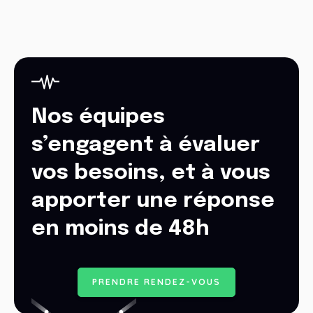
Nos équipes
s’engagent à évaluer
vos besoins, et à vous
apporter une réponse
en moins de 48h
P
R
E
N
D
R
E
R
E
N
D
E
Z
-
V
O
U
S