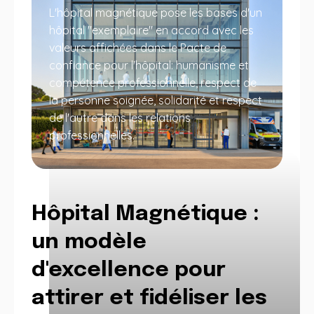
L'hôpital magnétique pose les bases d'un
hôpital "exemplaire" en accord avec les
valeurs affichées dans le Pacte de
confiance pour l'hôpital: humanisme et
compétence professionnelle, respect de
la personne soignée, solidarité et respect
de l'autre dans les relations
professionnelles.
Hôpital Magnétique :
un modèle
d'excellence pour
attirer et fidéliser les