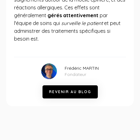
réactions allergiques. Ces effets sont
généralement
gérés attentivement
par
l'équipe de soins qui
surveille le patient
et peut
administrer des traitements spécifiques si
besoin est.
Frédéric MARTIN
Fondateur
R
E
V
E
N
I
R
A
U
B
L
O
G