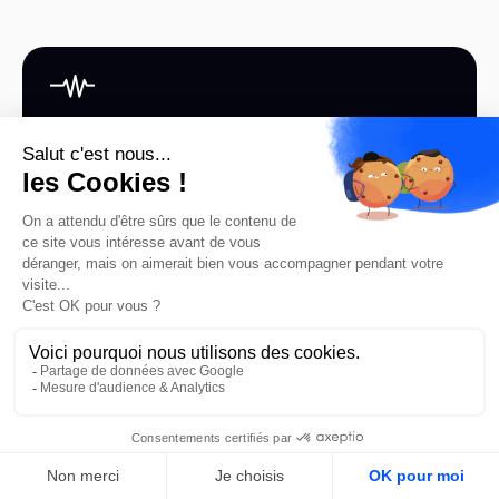
Nos équipes
s’engagent à évaluer
vos besoins, et à vous
apporter une réponse
en moins de 48h
P
R
E
N
D
R
E
R
E
N
D
E
Z
-
V
O
U
S
FR